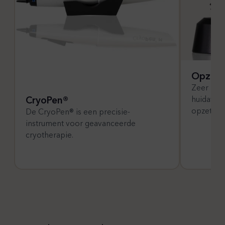
Opzets
Zeer nau
CryoPen®
huidafwi
opzetstu
De CryoPen® is een precisie-
instrument voor geavanceerde
cryotherapie.