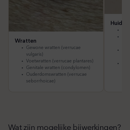
Huiduit
Ste
Opg
Wratten
(an
Gewone wratten (verrucae
Ver
vulgaris)
(tal
Voetwratten (verrucae plantares)
Bin
Genitale wratten (condylomen)
(de
Ouderdomswratten (verrucae
seborrhoicae)
Wat zijn mogelijke bijwerkingen?