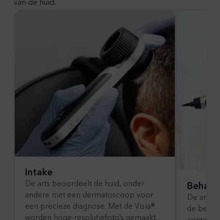
van de huid.
Intake
De arts beoordeelt de huid, onder
Behand
andere met een dermatoscoop voor
De arts v
een precieze diagnose. Met de Visia®
de behand
worden hoge-resolutiefoto’s gemaakt.