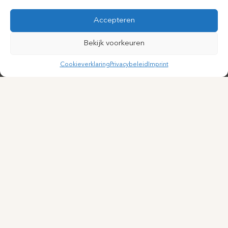
Accepteren
Bekijk voorkeuren
Cookieverklaring
Privacybeleid
Imprint
Particuliere cosmetisch-dermatologische kliniek in het hart
van Utrecht. Persoonlijke aandacht, medische expertise.