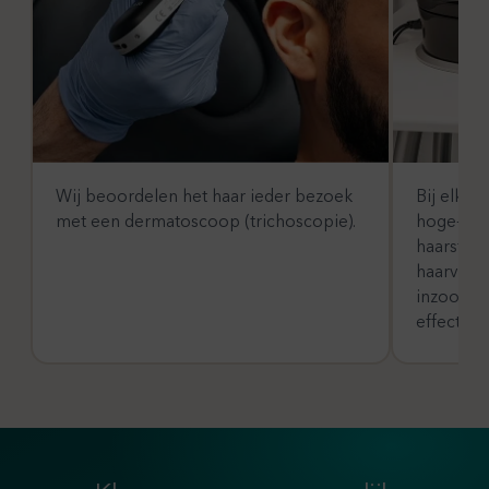
Wij beoordelen het haar ieder bezoek
Bij elk 
met een dermatoscoop (trichoscopie).
hoge-reso
haarstruc
haarverl
inzoomen
effect v