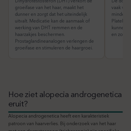
Dihydrotestosteron (DHT) verkort de
De doorb
groeifase van het haar, maakt het
vaak ver
dunner en zorgt dat het uiteindelijk
minder vo
uitvalt. Medicatie kan de aanmaak of
Platelet
werking van DHT remmen en de
kunnen d
haarzakjes beschermen.
en zo de 
Prostaglandineanalogen verlengen de
groeifase en stimuleren de haargroei.
Hoe ziet alopecia androgenetica
eruit?
Alopecia androgenetica heeft een karakteristiek
patroon van haarverlies. Bij onderzoek van het haar