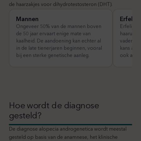
de haarzakjes voor dihydrotestosteron (DHT).
Mannen
Erfelij
Ongeveer 50% van de mannen boven
Erfelijkhe
de 50 jaar ervaart enige mate van
haaruitva
kaalheid. De aandoening kan echter al
vader, gr
in de late tienerjaren beginnen, vooral
kans aanz
bij een sterke genetische aanleg.
ook alope
Hoe wordt de diagnose
gesteld?
De diagnose alopecia androgenetica wordt meestal
gesteld op basis van de anamnese, het klinische