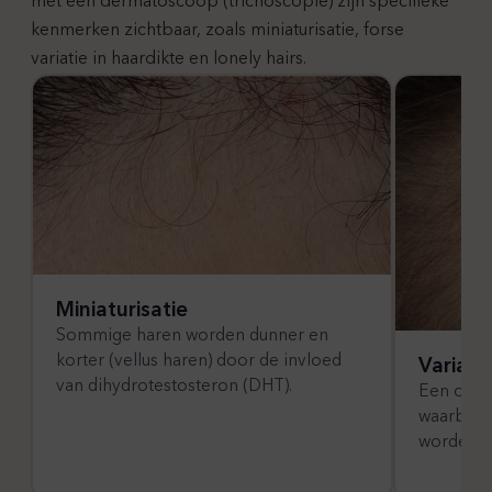
met een dermatoscoop (trichoscopie) zijn specifieke
kenmerken zichtbaar, zoals miniaturisatie, forse
variatie in haardikte en lonely hairs.
Miniaturisatie
Sommige haren worden dunner en
korter (vellus haren) door de invloed
Variati
van dihydrotestosteron (DHT).
Een ongel
waarbij 
worden m