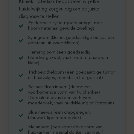
Kliniek Ebbelaar beoordelen wij elke
huidafwijking zorgvuldig om de juiste
diagnose te stellen.
Epidermale cyste (goedaardige, met
hoornmateriaal gevulde zwelling)
Syringoom (kleine, goedaardige bultjes die
ontstaan uit zweetklieren)
Hemangioom (een goedaardig
bloedvatgezwel, vaak rood of paars van
kleur)
Trichoepithelioom (een goedaardige tumor
uit haarzakjes, meestal in het gezicht)
Basaalcelcarcinoom (de meest
voorkomende vorm van huidkanker)
Dermale naevus (een verheven
moedervlek, vaak huidskleurig of lichtbruin)
Blue naevus (een diepgelegen,
blauwachtige moedervlek)
Melanoom (een agressieve vorm van
huidkanker, meestal donker van kleur)