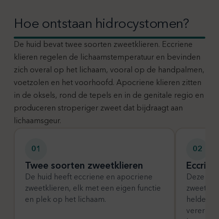
Hoe ontstaan hidrocystomen?
De huid bevat twee soorten zweetklieren. Eccriene
klieren regelen de lichaamstemperatuur en bevinden
zich overal op het lichaam, vooral op de handpalmen,
voetzolen en het voorhoofd. Apocriene klieren zitten
in de oksels, rond de tepels en in de genitale regio en
produceren stroperiger zweet dat bijdraagt aan
lichaamsgeur.
01
02
Twee soorten zweetklieren
Eccrie
De huid heeft eccriene en apocriene
Deze ont
zweetklieren, elk met een eigen functie
zweetafvo
en plek op het lichaam.
helder v
vererger