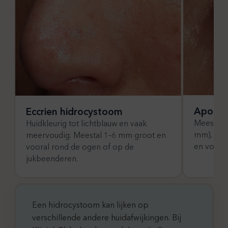
Apocri
Eccrien hidrocystoom
Meestal s
Huidkleurig tot lichtblauw en vaak
mm), donk
meervoudig. Meestal 1–6 mm groot en
en voora
vooral rond de ogen of op de
jukbeenderen.
Een hidrocystoom kan lijken op
verschillende andere huidafwijkingen. Bij