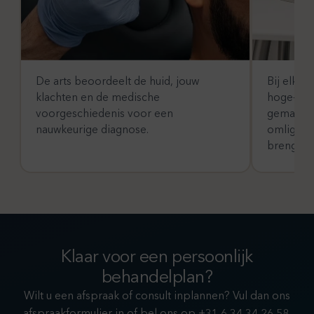
De arts beoordeelt de huid, jouw
Bij elk b
klachten en de medische
hoge-reso
voorgeschiedenis voor een
gemaakt 
nauwkeurige diagnose.
omliggend
brengen.
Klaar voor een persoonlijk
behandelplan?
Wilt u een afspraak of consult inplannen? Vul dan ons