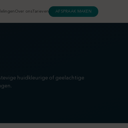
elingen
Over ons
Tarieven
AFSPRAAK MAKEN
 stevige huidkleurige of geelachtige
ngen.