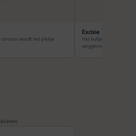
Excisie
e stroom wordt het plekje
Het bultje wordt heel op
weggesneden met een sc
klieren.