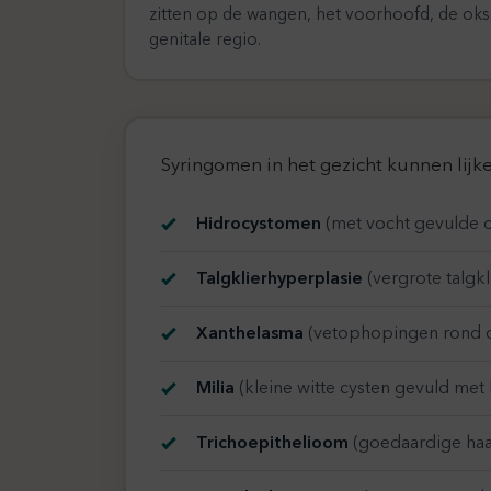
zitten op de wangen, het voorhoofd, de okse
genitale regio.
Syringomen in het gezicht kunnen lijk
Hidrocystomen
(met vocht gevulde c
Talgklierhyperplasie
(vergrote talgkli
Xanthelasma
(vetophopingen rond 
Milia
(kleine witte cysten gevuld met
Trichoepithelioom
(goedaardige haar