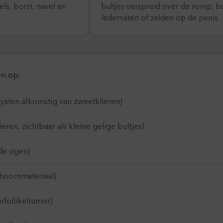
ls, borst, navel en
bultjes verspreid over de romp, b
ledematen of zelden op de penis.
en op:
ysten afkomstig van zweetklieren)
eren, zichtbaar als kleine gelige bultjes)
de ogen)
 hoornmateriaal)
follikeltumor)