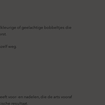
idkleurige of geelachtige bobbeltjes die
rst.
zelf weg.
t voor- en nadelen, die de arts vooraf
sche resultaat.