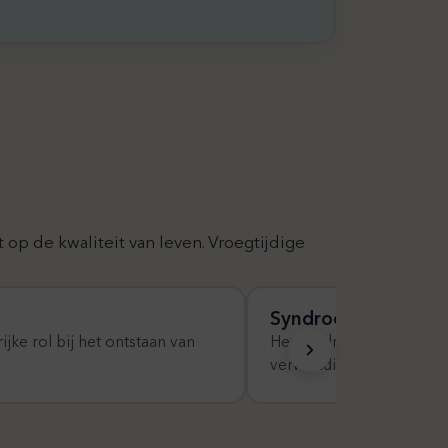
 op de kwaliteit van leven. Vroegtijdige
Syndroom van Frey
ijke rol bij het ontstaan van
Het syndroom van Frey t
verwonding in het gelaat