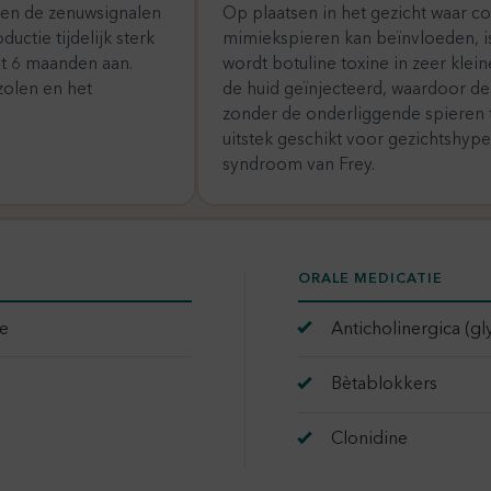
eren de zenuwsignalen
Op plaatsen in het gezicht waar c
ctie tijdelijk sterk
mimiekspieren kan beïnvloeden, is
ot 6 maanden aan.
wordt botuline toxine in zeer kle
zolen en het
de huid geïnjecteerd, waardoor d
zonder de onderliggende spieren t
uitstek geschikt voor gezichtshyp
syndroom van Frey.
ORALE MEDICATIE
me
Anticholinergica (g
Bètablokkers
Clonidine