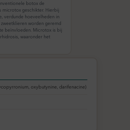
onventionele botox de
 microtox geschikter. Hierbij
ine, verdunde hoeveelheden in
e zweetklieren worden geremd
e beïnvloeden. Microtox is bij
erhidrosis, waaronder het
lycopyrronium, oxybutynine, darifenacine)