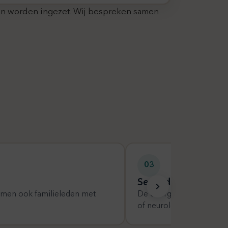
gen worden ingezet. Wij bespreken samen
03
Secundaire oorzake
komen ook familieleden met
De overgang, schildkliera
of neurologische aandoe